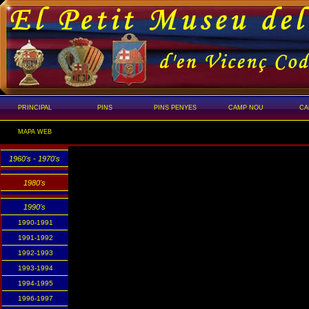
PRINCIPAL
PINS
PINS PENYES
CAMP NOU
CA
MAPA WEB
1960's - 1970's
1980's
1990's
1990-1991
1991-1992
1992-1993
1993-1994
1994-1995
1996-1997