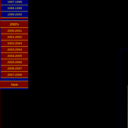
1997-1998
1998-1999
1999-2000
2000's
2000-2001
2001-2002
2002-2003
2003-2004
2004-2005
2005-2006
2006-2007
2007-2008
Varis