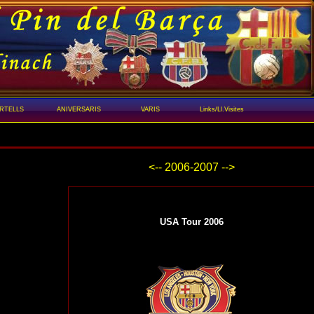
RTELLS
ANIVERSARIS
VARIS
Links/Ll.Visites
<--
2006-2007
-->
USA Tour 2006