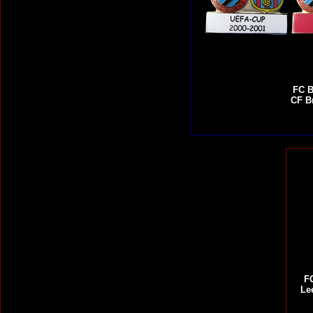
FC B
CF Br
FC
Le