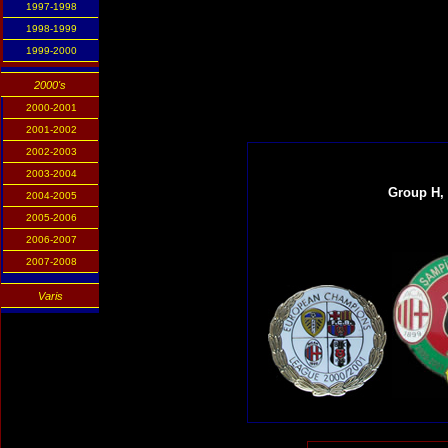
1997-1998
1998-1999
1999-2000
2000's
2000-2001
2001-2002
2002-2003
2003-2004
Group H, 
2004-2005
2005-2006
2006-2007
2007-2008
Varis