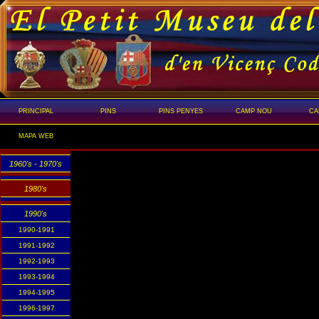
PRINCIPAL
PINS
PINS PENYES
CAMP NOU
CA
MAPA WEB
1960's - 1970's
1980's
1990's
1990-1991
1991-1992
1992-1993
1993-1994
1994-1995
1996-1997